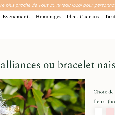
re plus proche de vous au niveau local pour personnali
Evénements
Hommages
Idées Cadeaux
Tari
e alliances ou bracelet na
Choix de 
fleurs (ho