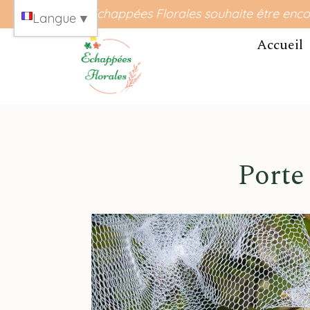
Panneau de gestion des cookies
Echappées Florales souhaite être enco
Langue
▼
Accueil
Port