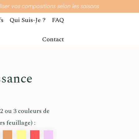
ser vos compositions selon les saisons
fs
Qui Suis-Je ?
FAQ
Contact
issance
2 ou 3 couleurs de
rs feuillage) :