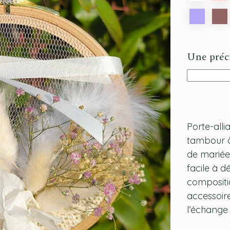
Une préci
Porte-alli
tambour à
de mariée
facile à d
compositio
accessoir
l’échange 