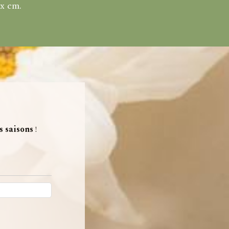
eux cm.
es saisons
!