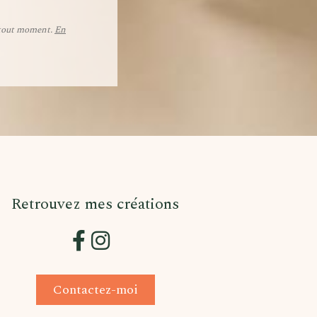
à tout moment.
En
Retrouvez mes créations


Contactez-moi