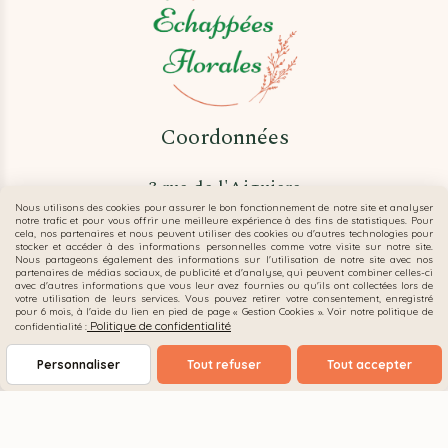
Coordonnées
3 rue de l'Aiguiere
Nous utilisons des cookies pour assurer le bon fonctionnement de notre site et analyser
63530 Volvic
notre trafic et pour vous offrir une meilleure expérience à des fins de statistiques. Pour
cela, nos partenaires et nous peuvent utiliser des cookies ou d'autres technologies pour
[email protected]
stocker et accéder à des informations personnelles comme votre visite sur notre site.
Nous partageons également des informations sur l'utilisation de notre site avec nos
06 07 80 80 04
partenaires de médias sociaux, de publicité et d'analyse, qui peuvent combiner celles-ci
avec d'autres informations que vous leur avez fournies ou qu'ils ont collectées lors de
votre utilisation de leurs services. Vous pouvez retirer votre consentement, enregistré
Retrouvez mes créations
pour 6 mois, à l'aide du lien en pied de page « Gestion Cookies ». Voir notre politique de
Politique de confidentialité
confidentialité :


Personnaliser
Tout refuser
Tout accepter
Contactez-moi